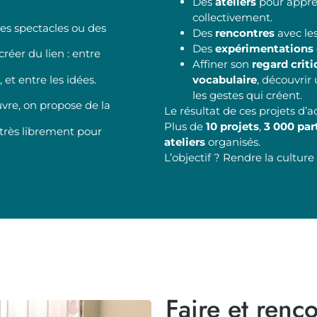
Des
ateliers
pour appre
collectivement.
es spectacles ou des
Des
rencontres
avec les
Des
expérimentations
réer du lien : entre
Affiner son
regard crit
, et entre les idées.
vocabulaire
, découvrir
les gestes qui créent.
re, on propose de la
Le résultat de ces projets d’a
Plus de
10 projets
,
3 000 par
r très librement pour
ateliers
organisés.
L’objectif ? Rendre la culture
Faire et renco