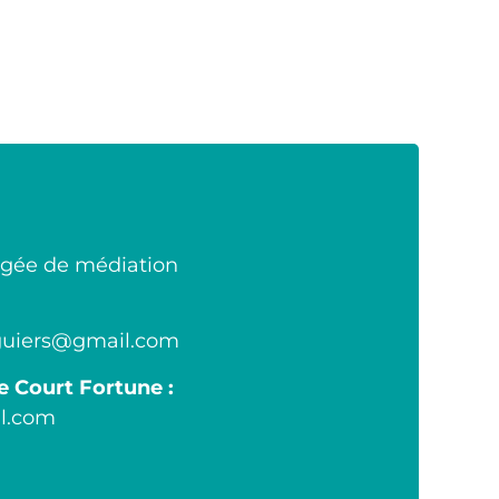
rgée de médiation
guiers@
gmail.com
 Court Fortune :
il.com