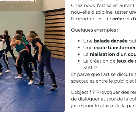
Chez nous, l’art se vit autant
nouvelle discipline, tester u
l’important est de
créer
et d’
Quelques exemples :
Une
balade dansée
gui
Une
école transformé
La
réalisation d’un co
La création de
jeux de 
MALP.
Et parce que l’art se discute
spectacles entre le public et l
L’objectif ? Provoquer des r
de dialoguer autour de la cu
juste pour le plaisir de la par