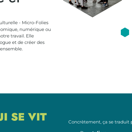
turelle - Micro-Folies
conomique, numérique ou
re travail. Elle
logue et de créer des
r ensemble.
UI
SE VIT
Concrètement, ça se traduit p