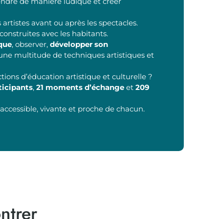
ndre de manière ludique et créer
 artistes avant ou après les spectacles.
construites avec les habitants.
ique
, observer,
développer son
 une multitude de techniques artistiques et
ctions d’éducation artistique et culturelle ?
ticipants
,
21 moments d’échange
et
209
 accessible, vivante et proche de chacun.
ntrer