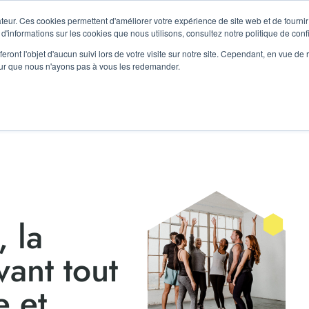
E D'AGORA LE 11 SEPTEMBRE !
teur. Ces cookies permettent d'améliorer votre expérience de site web et de fournir 
 d'informations sur les cookies que nous utilisons, consultez notre politique de confi
eront l'objet d'aucun suivi lors de votre visite sur notre site. Cependant, en vue d
ACES
CHAMPS D’ACTIONS
RÉSIDENTS
AG
pour que nous n'ayons pas à vous les redemander.
 la
vant tout
e et