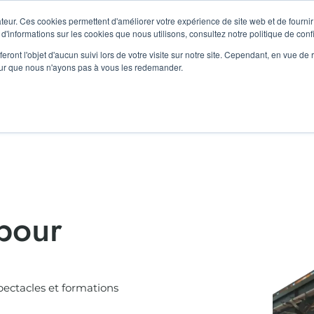
E D'AGORA LE 11 SEPTEMBRE !
teur. Ces cookies permettent d'améliorer votre expérience de site web et de fournir 
 d'informations sur les cookies que nous utilisons, consultez notre politique de confi
eront l'objet d'aucun suivi lors de votre visite sur notre site. Cependant, en vue d
ACES
CHAMPS D’ACTIONS
RÉSIDENTS
AG
pour que nous n'ayons pas à vous les redemander.
 pour
pectacles et formations