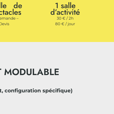
alle de
1 salle
ctacles
d’activité
demande –
30 € / 2h
Devis
80 € / jour
ET MODULABLE
 configuration spécifique)