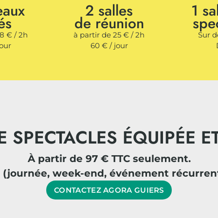
eaux
2 salles
1 s
és
de réunion
spe
18 € / 2h
à partir de 25 € / 2h
Sur 
jour
60 € / jour
E SPECTACLES ÉQUIPÉE 
À partir de 97 € TTC seulement.
(journée, week-end, événement récurrent,
CONTACTEZ AGORA GUIERS