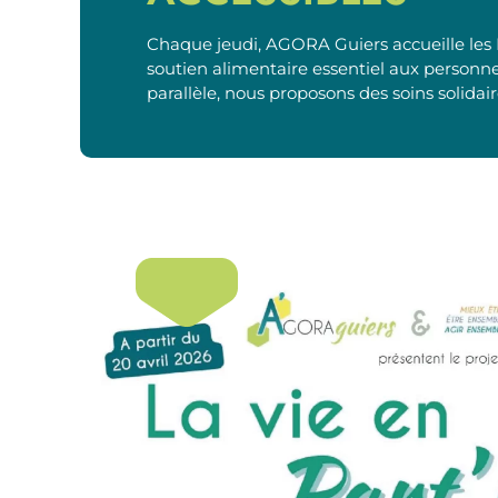
Chaque jeudi, AGORA Guiers accueille les 
soutien alimentaire essentiel aux personnes
parallèle, nous proposons des soins solidair