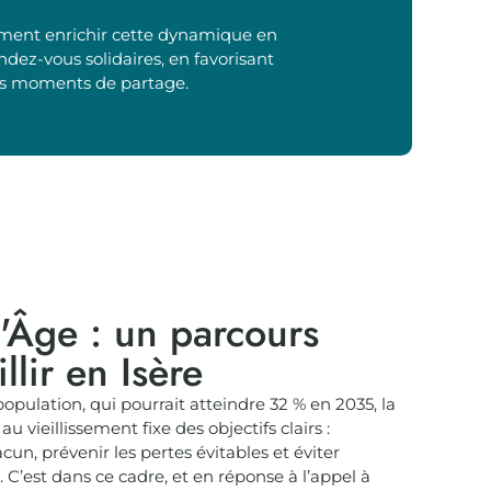
ment enrichir cette dynamique en
ez-vous solidaires, en favorisant
les moments de partage.
t'Âge : un parcours
llir en Isère
population, qui pourrait atteindre 32 % en 2035, la
au vieillissement fixe des objectifs clairs :
un, prévenir les pertes évitables et éviter
. C’est dans ce cadre, et en réponse à l’appel à