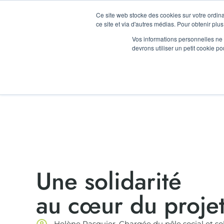
LA RENTRÉ
Ce site web stocke des cookies sur votre ordina
ce site et via d'autres médias. Pour obtenir plus
Vos informations personnelles ne f
TIERS LIEU
LOCATION D’ESP
devrons utiliser un petit cookie 
Une solidarité
au cœur du proje
Helène Pasquier, Chargée du pôle social et sol