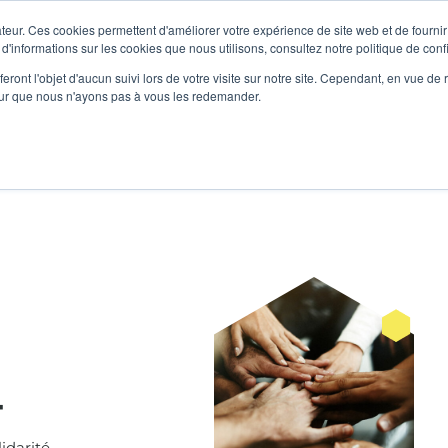
E D'AGORA LE 11 SEPTEMBRE !
teur. Ces cookies permettent d'améliorer votre expérience de site web et de fournir 
 d'informations sur les cookies que nous utilisons, consultez notre politique de confi
eront l'objet d'aucun suivi lors de votre visite sur notre site. Cependant, en vue d
ACES
CHAMPS D’ACTIONS
RÉSIDENTS
AG
pour que nous n'ayons pas à vous les redemander.
t
idarité