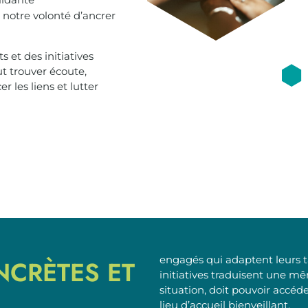
 notre volonté d’ancrer
s et des initiatives
t trouver écoute,
r les liens et lutter
engagés qui adaptent leurs ta
NCRÈTES ET
initiatives traduisent une mê
situation, doit pouvoir accéde
lieu d’accueil bienveillant.