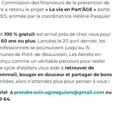
la Commission des financeurs de la prévention de
re a retenu le projet
« La vie en Part’ÂGE »
porté
ES, animée par la coordinatrice Hélène Pasquier
et
100 % gratuit
est arrivé près de chez vous pour
 60 ans ou plus.
Lancées le 20 avril dernier, les
ofessionnels se poursuivent jusqu’au 15
unes de Pont-de-Beauvoisin, Les Abrets-en-
Conçu comme un véritable parcours pour rester
e cycle d’ateliers vous aide à
retrouver de
 sommeil, bouger en douceur et partager de bons
imitées, alors n’attendez plus pour penser à vous !
rriel à
prendre.soin.agoraguiers@gmail.com
ou
9 64.