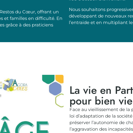
Nous souhaitons progressive
Restos du Cœur, offrant un
développant de nouveaux rend
 et familles en difficulté. En
l’entraide et en multipliant 
es grâce à des praticiens
La vie en Par
pour bien viei
Face au vieillissement de la 
loi d’adaptation de la société 
préserver l’autonomie de chac
l’aggravation des incapacités