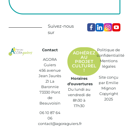
Suivez-nous
sur
Contact
Politique de
ADHÉREZ
confidentialité
AU
AGORA
Mentions
PROJET
Guiers
CULTUREL
légales
!
456 avenue
Jean Jaurès
Site conçu
Horaires
ZI La
par
Emilie
d’ouvertures
Baronnie
Mignon
Du lundi au
73330 Pont
Copyright
vendredi de
de
2025
8h30 à
Beauvoisin
17h30
06 10 87 64
06
contact@agoraguiers.fr