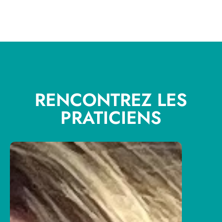
RENCONTREZ LES
PRATICIENS
A
n
n
e