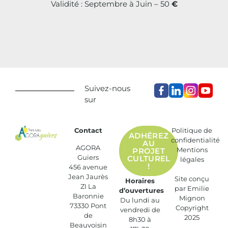
Validité : Septembre à Juin – 50
€
Suivez-nous
sur
Contact
Politique de
ADHÉREZ
confidentialité
AU
AGORA
Mentions
PROJET
Guiers
CULTUREL
légales
!
456 avenue
Jean Jaurès
Site conçu
Horaires
ZI La
par
Emilie
d’ouvertures
Baronnie
Mignon
Du lundi au
73330 Pont
Copyright
vendredi de
de
2025
8h30 à
Beauvoisin