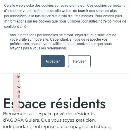
Ce site web stocke des cookies sur votre ordinateur. Ces cookies permettent
LA RENTRÉE D'AGORA
F
×
d'améliorer votre expérience de site web et de fournir des services plus
ai
personnalisés, à la fois sur ce site et via d'autres médias. Pour obtenir plus
le
LE 11 SEPTEMBRE !
d'informations sur les cookies que nous utilisons, consultez notre politique de
d
confidentialité.
t
o
GRATUIT
Vos informations personnelles ne feront l'objet d'aucun suivi lors de
in
votre visite sur notre site. Cependant, en vue de respecter vos
iti
préférences, nous devrons utiliser un petit cookie pour que nous
al
n'ayons pas à vous les redemander.
iz
e
Accepter
Refuser
p
lu
g
in
:
w
p
Espace résidents
li
n
k
Failed to initialize plugin: wplink
Bienvenue sur l’espace privé des résidents
d’AGORA Guiers. Que vous soyez praticien,
indépendant, entreprise ou compagnie artistique,